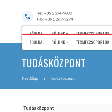
Tel: +36 1 374-9080
Fax: +36 1 269-3274
FŐOLDAL
RÓLUNK
TERMÉKCSOPORTOK
FŐOLDAL
RÓLUNK
TERMÉKCSOPORTOK
Cégünkről
TUDÁSKÖZPONT
Képviselt gyártóink
Cégünkről
Képviselt gyártóink
Kezdőlap
Tudásközpont
Tudásközpont