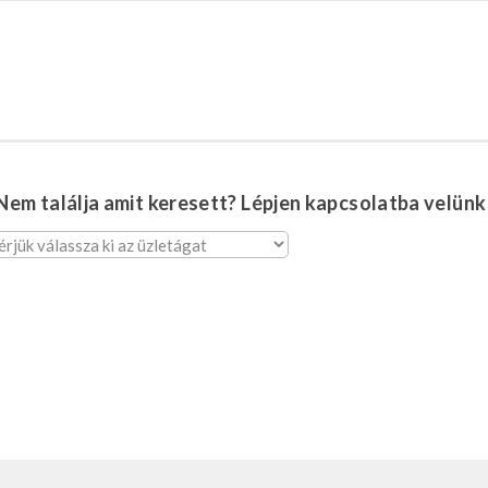
Nem
találja
amit
keresett?
Lépjen
kapcsolatba
velünk