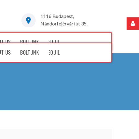
1116 Budapest,
Nándorfejérvári út 35.
Felhasználónév
UT US
BOLTUNK
EQUIL
UT US
BOLTUNK
EQUIL
Jelszó
Jegyezze
meg
Elfelejtette
jelszavát?
Elfelejtette