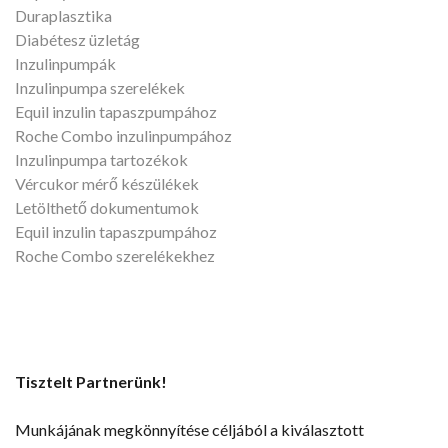
Duraplasztika
Diabétesz üzletág
Inzulinpumpák
Inzulinpumpa szerelékek
Equil inzulin tapaszpumpához
Roche Combo inzulinpumpához
Inzulinpumpa tartozékok
Vércukor mérő készülékek
Letölthető dokumentumok
Equil inzulin tapaszpumpához
Roche Combo szerelékekhez
Tisztelt Partnerünk!
Munkájának megkönnyítése céljából a kiválasztott