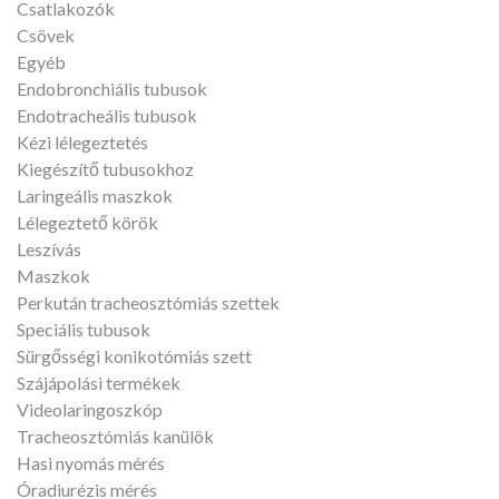
Csatlakozók
Csövek
Egyéb
Endobronchiális tubusok
Endotracheális tubusok
Kézi lélegeztetés
Kiegészítő tubusokhoz
Laringeális maszkok
Lélegeztető körök
Leszívás
Maszkok
Perkután tracheosztómiás szettek
Speciális tubusok
Sürgősségi konikotómiás szett
Szájápolási termékek
Videolaringoszkóp
Tracheosztómiás kanülök
Hasi nyomás mérés
Óradiurézis mérés