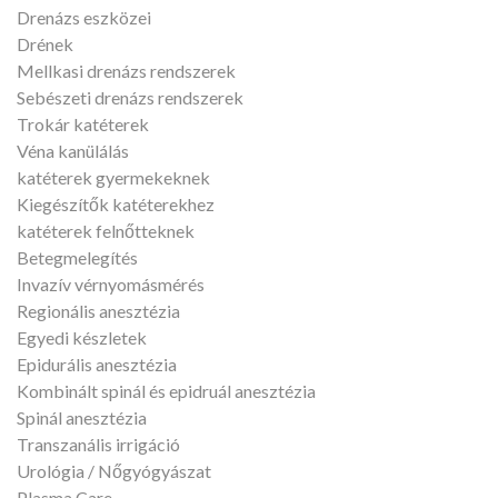
Drenázs eszközei
Drének
Mellkasi drenázs rendszerek
Sebészeti drenázs rendszerek
Trokár katéterek
Véna kanülálás
katéterek gyermekeknek
Kiegészítők katéterekhez
katéterek felnőtteknek
Betegmelegítés
Invazív vérnyomásmérés
Regionális anesztézia
Egyedi készletek
Epidurális anesztézia
Kombinált spinál és epidruál anesztézia
Spinál anesztézia
Transzanális irrigáció
Urológia / Nőgyógyászat
Plasma Care