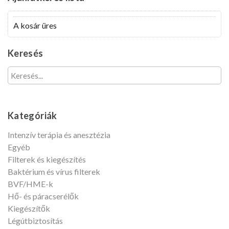
felhasználónevét?
Fiók
A kosár üres
létrehozása
Keresés
Kategóriák
Intenzív terápia és anesztézia
Egyéb
Filterek és kiegészítés
Baktérium és vírus filterek
BVF/HME-k
Hő- és páracserélők
Kiegészítők
Légútbiztosítás