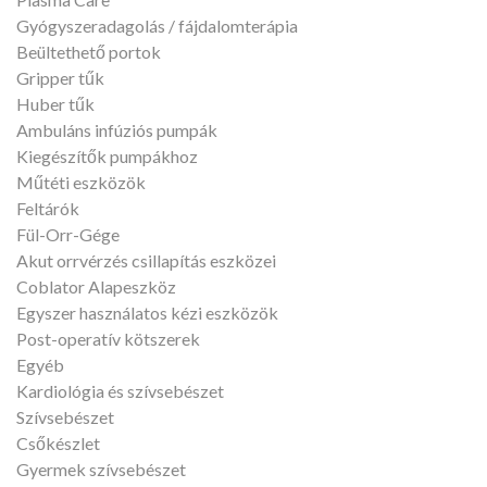
Gyógyszeradagolás / fájdalomterápia
Beültethető portok
Gripper tűk
Huber tűk
Ambuláns infúziós pumpák
Kiegészítők pumpákhoz
Műtéti eszközök
Feltárók
Fül-Orr-Gége
Akut orrvérzés csillapítás eszközei
Coblator Alapeszköz
Egyszer használatos kézi eszközök
Post-operatív kötszerek
Egyéb
Kardiológia és szívsebészet
Szívsebészet
Csőkészlet
Gyermek szívsebészet