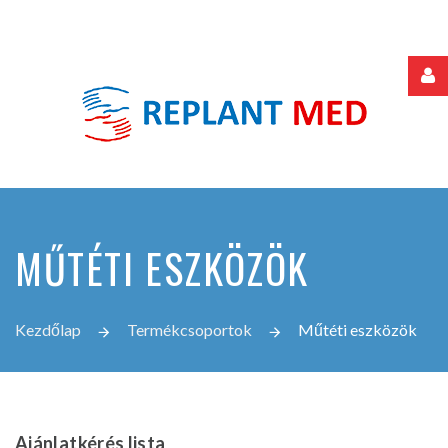
Felhasználónév
Jelszó
MŰTÉTI ESZKÖZÖK
Jegyezze
meg
Kezdőlap
Termékcsoportok
Műtéti eszközök
Elfelejtette
jelszavát?
Elfelejtette
Ajánlatkérés
lista