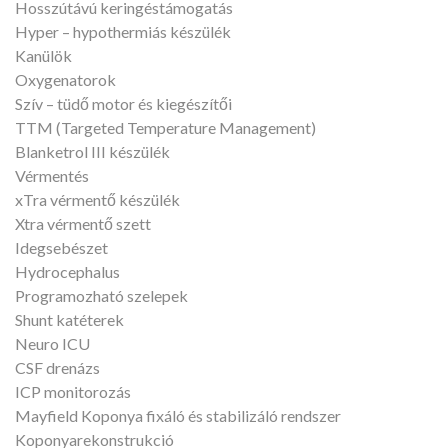
Hosszútávú keringéstámogatás
Hyper – hypothermiás készülék
Kanülök
Oxygenatorok
Szív – tüdő motor és kiegészítői
TTM (Targeted Temperature Management)
Blanketrol III készülék
Vérmentés
xTra vérmentő készülék
Xtra vérmentő szett
Idegsebészet
Hydrocephalus
Programozható szelepek
Shunt katéterek
Neuro ICU
CSF drenázs
ICP monitorozás
Mayfield Koponya fixáló és stabilizáló rendszer
Koponyarekonstrukció