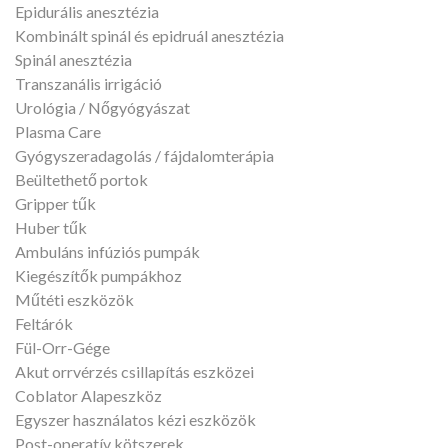
Epidurális anesztézia
Kombinált spinál és epidruál anesztézia
Spinál anesztézia
Transzanális irrigáció
Urológia / Nőgyógyászat
Plasma Care
Gyógyszeradagolás / fájdalomterápia
Beültethető portok
Gripper tűk
Huber tűk
Ambuláns infúziós pumpák
Kiegészítők pumpákhoz
Műtéti eszközök
Feltárók
Fül-Orr-Gége
Akut orrvérzés csillapítás eszközei
Coblator Alapeszköz
Egyszer használatos kézi eszközök
Post-operatív kötszerek