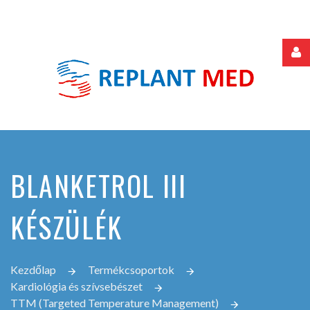
Felhasználónév
Jelszó
BLANKETROL III
Jegyezze
meg
KÉSZÜLÉK
Elfelejtette
Kezdőlap
Termékcsoportok
jelszavát?
Kardiológia és szívsebészet
Elfelejtette
TTM (Targeted Temperature Management)