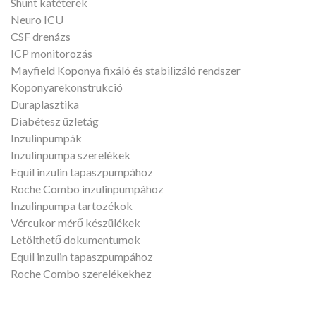
Shunt katéterek
Neuro ICU
CSF drenázs
ICP monitorozás
Mayfield Koponya fixáló és stabilizáló rendszer
Koponyarekonstrukció
Duraplasztika
Diabétesz üzletág
Inzulinpumpák
Inzulinpumpa szerelékek
Equil inzulin tapaszpumpához
Roche Combo inzulinpumpához
Inzulinpumpa tartozékok
Vércukor mérő készülékek
Letölthető dokumentumok
Equil inzulin tapaszpumpához
Roche Combo szerelékekhez