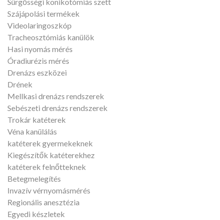
Sürgősségi konikotómiás szett
Szájápolási termékek
Videolaringoszkóp
Tracheosztómiás kanülök
Hasi nyomás mérés
Óradiurézis mérés
Drenázs eszközei
Drének
Mellkasi drenázs rendszerek
Sebészeti drenázs rendszerek
Trokár katéterek
Véna kanülálás
katéterek gyermekeknek
Kiegészítők katéterekhez
katéterek felnőtteknek
Betegmelegítés
Invazív vérnyomásmérés
Regionális anesztézia
Egyedi készletek