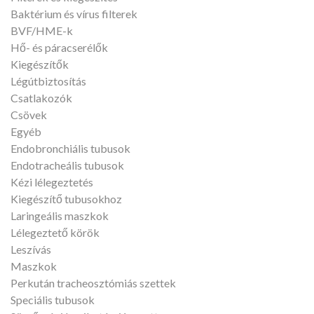
Baktérium és vírus filterek
BVF/HME-k
Hő- és páracserélők
Kiegészítők
Légútbiztosítás
Csatlakozók
Csövek
Egyéb
Endobronchiális tubusok
Endotracheális tubusok
Kézi lélegeztetés
Kiegészítő tubusokhoz
Laringeális maszkok
Lélegeztető körök
Leszívás
Maszkok
Perkután tracheosztómiás szettek
Speciális tubusok