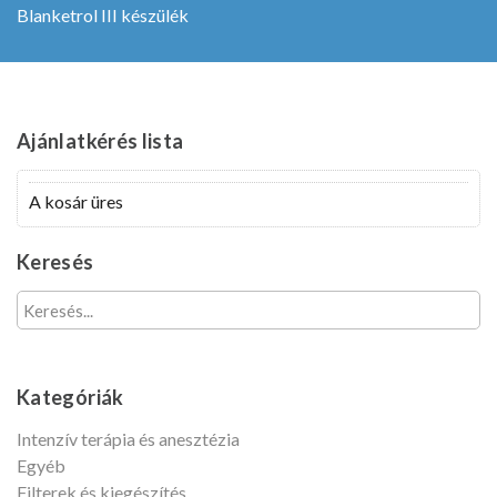
felhasználónevét?
Blanketrol III készülék
Fiók
létrehozása
Ajánlatkérés
lista
A kosár üres
Keresés
Kategóriák
Intenzív terápia és anesztézia
Egyéb
Filterek és kiegészítés