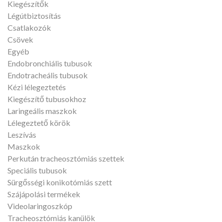
Kiegészítők
Légútbiztosítás
Csatlakozók
Csövek
Egyéb
Endobronchiális tubusok
Endotracheális tubusok
Kézi lélegeztetés
Kiegészítő tubusokhoz
Laringeális maszkok
Lélegeztető körök
Leszívás
Maszkok
Perkután tracheosztómiás szettek
Speciális tubusok
Sürgősségi konikotómiás szett
Szájápolási termékek
Videolaringoszkóp
Tracheosztómiás kanülök