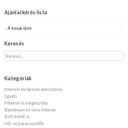
felhasználónevét?
Fiók
Ajánlatkérés
lista
létrehozása
A kosár üres
Keresés
Kategóriák
Intenzív terápia és anesztézia
Egyéb
Filterek és kiegészítés
Baktérium és vírus filterek
BVF/HME-k
Hő- és páracserélők