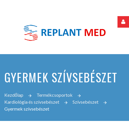
Felhasználónév
Jelszó
GYERMEK SZÍVSEBÉSZET
Jegyezze
meg
Kezdőlap
Termékcsoportok
Kardiológia és szívsebészet
Szívsebészet
Gyermek szívsebészet
Elfelejtette
jelszavát?
Elfelejtette