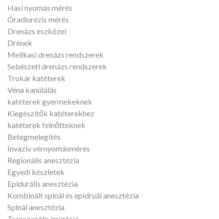
Hasi nyomás mérés
Óradiurézis mérés
Drenázs eszközei
Drének
Mellkasi drenázs rendszerek
Sebészeti drenázs rendszerek
Trokár katéterek
Véna kanülálás
katéterek gyermekeknek
Kiegészítők katéterekhez
katéterek felnőtteknek
Betegmelegítés
Invazív vérnyomásmérés
Regionális anesztézia
Egyedi készletek
Epidurális anesztézia
Kombinált spinál és epidruál anesztézia
Spinál anesztézia
Transzanális irrigáció