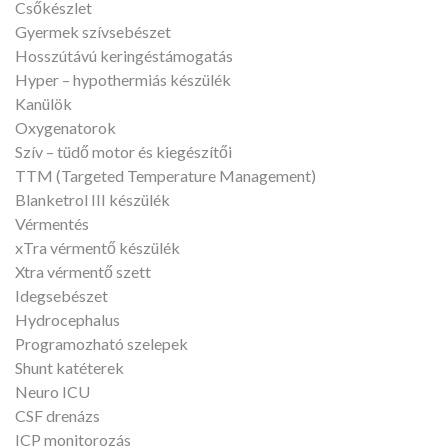
Csőkészlet
Gyermek szívsebészet
Hosszútávú keringéstámogatás
Hyper – hypothermiás készülék
Kanülök
Oxygenatorok
Szív – tüdő motor és kiegészítői
TTM (Targeted Temperature Management)
Blanketrol III készülék
Vérmentés
xTra vérmentő készülék
Xtra vérmentő szett
Idegsebészet
Hydrocephalus
Programozható szelepek
Shunt katéterek
Neuro ICU
CSF drenázs
ICP monitorozás