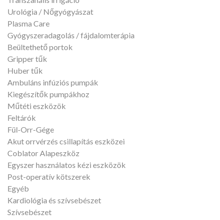
Urológia / Nőgyógyászat
Plasma Care
Gyógyszeradagolás / fájdalomterápia
Beültethető portok
Gripper tűk
Huber tűk
Ambuláns infúziós pumpák
Kiegészítők pumpákhoz
Műtéti eszközök
Feltárók
Fül-Orr-Gége
Akut orrvérzés csillapítás eszközei
Coblator Alapeszköz
Egyszer használatos kézi eszközök
Post-operatív kötszerek
Egyéb
Kardiológia és szívsebészet
Szívsebészet