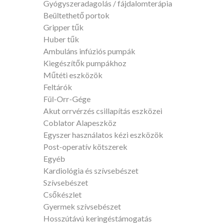
Gyógyszeradagolás / fájdalomterápia
Beültethető portok
Gripper tűk
Huber tűk
Ambuláns infúziós pumpák
Kiegészítők pumpákhoz
Műtéti eszközök
Feltárók
Fül-Orr-Gége
Akut orrvérzés csillapítás eszközei
Coblator Alapeszköz
Egyszer használatos kézi eszközök
Post-operatív kötszerek
Egyéb
Kardiológia és szívsebészet
Szívsebészet
Csőkészlet
Gyermek szívsebészet
Hosszútávú keringéstámogatás