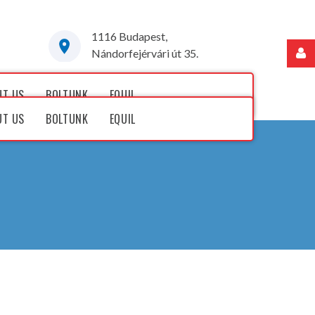
1116 Budapest,
Nándorfejérvári út 35.
Felhasználónév
UT US
BOLTUNK
EQUIL
UT US
BOLTUNK
EQUIL
Jelszó
Jegyezze
meg
Elfelejtette
jelszavát?
Elfelejtette