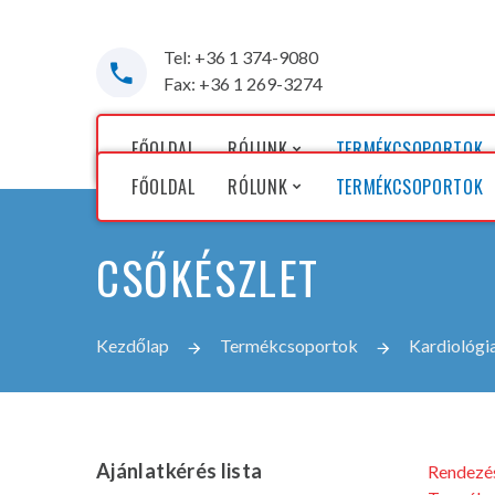
Tel: +36 1 374-9080
Fax: +36 1 269-3274
FŐOLDAL
RÓLUNK
TERMÉKCSOPORTOK
FŐOLDAL
RÓLUNK
TERMÉKCSOPORTOK
Cégünkről
CSŐKÉSZLET
Képviselt gyártóink
Cégünkről
Képviselt gyártóink
Kezdőlap
Termékcsoportok
Kardiológia
Ajánlatkérés
lista
Rendezés