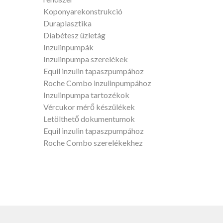
Koponyarekonstrukció
Duraplasztika
Diabétesz üzletág
Inzulinpumpák
Inzulinpumpa szerelékek
Equil inzulin tapaszpumpához
Roche Combo inzulinpumpához
Inzulinpumpa tartozékok
Vércukor mérő készülékek
Letölthető dokumentumok
Equil inzulin tapaszpumpához
Roche Combo szerelékekhez