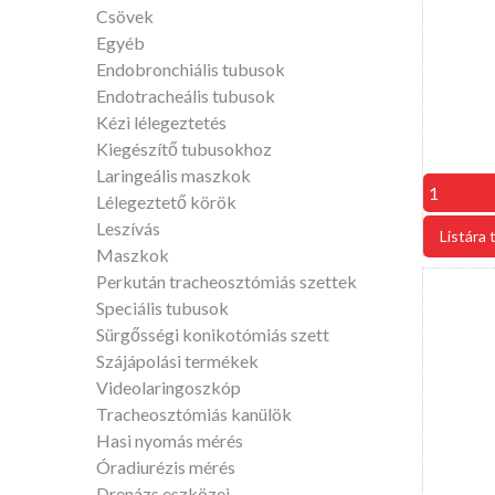
Csövek
Egyéb
Endobronchiális tubusok
Endotracheális tubusok
Kézi lélegeztetés
Kiegészítő tubusokhoz
Laringeális maszkok
Lélegeztető körök
Leszívás
Maszkok
Perkután tracheosztómiás szettek
Speciális tubusok
Sürgősségi konikotómiás szett
Szájápolási termékek
Videolaringoszkóp
Tracheosztómiás kanülök
Hasi nyomás mérés
Óradiurézis mérés
Drenázs eszközei