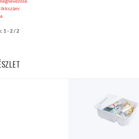
megnevezése
cikkszám:
ia
: 1 - 2 / 2
ÉSZLET