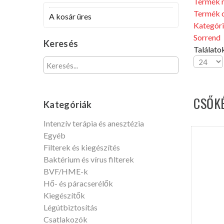
Termék 
Termék 
A kosár üres
Kategór
Sorrend
Keresés
Találatok
CSŐK
Kategóriák
Intenzív terápia és anesztézia
Egyéb
Filterek és kiegészítés
Baktérium és vírus filterek
BVF/HME-k
Hő- és páracserélők
Kiegészítők
Légútbiztosítás
Csatlakozók