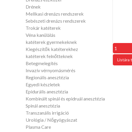
Drének
Mellkasi drenázs rendszerek
Sebészeti drenázs rendszerek
Trokár katéterek
Véna kanülálás
katéterek gyermekeknek
Kiegészítők katéterekhez
katéterek felnőtteknek
Betegmelegítés
Invazív vérnyomásmérés
Regionális anesztézia
Egyedi készletek
Epidurális anesztézia
Kombinált spinál és epidruál anesztézia
Spinál anesztézia
Transzanális irrigáció
Urológia / Nőgyógyászat
Plasma Care