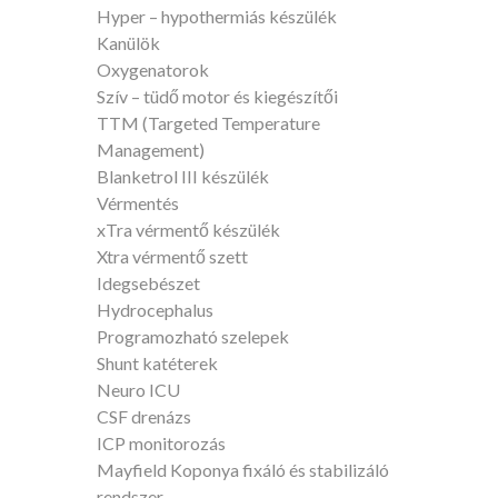
Hyper – hypothermiás készülék
Kanülök
Oxygenatorok
Szív – tüdő motor és kiegészítői
TTM (Targeted Temperature
Management)
Blanketrol III készülék
Vérmentés
xTra vérmentő készülék
Xtra vérmentő szett
Idegsebészet
Hydrocephalus
Programozható szelepek
Shunt katéterek
Neuro ICU
CSF drenázs
ICP monitorozás
Mayfield Koponya fixáló és stabilizáló
rendszer