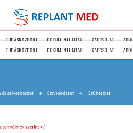
TUDÁSKÖZPONT
DOKUMENTUMTÁR
KAPCSOLAT
ABO
TUDÁSKÖZPONT
DOKUMENTUMTÁR
KAPCSOLAT
ABO
 és szívsebészet
Szívsebészet
Csőkészlet
 terméknév szerint +/-