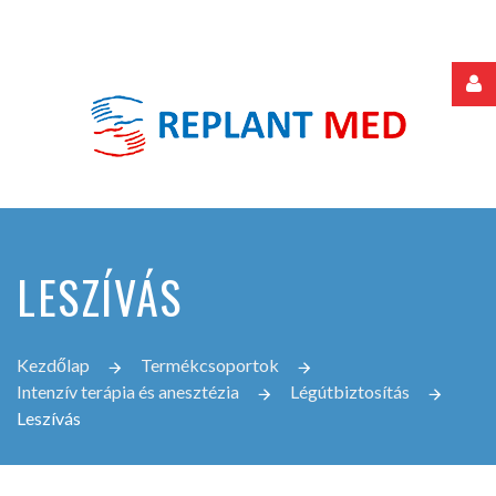
Felhasználónév
Jelszó
LESZÍVÁS
Jegyezze
meg
Kezdőlap
Termékcsoportok
Intenzív terápia és anesztézia
Légútbiztosítás
Leszívás
Elfelejtette
jelszavát?
Elfelejtette