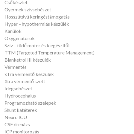
Csőkészlet
Gyermek szívsebészet
Hosszútávú keringéstámogatás
Hyper – hypothermiás készülék
Kanülök
Oxygenatorok
Szív – tüdő motor és kiegészítői
TTM (Targeted Temperature Management)
Blanketrol III készülék
Vérmentés
xTra vérmentő készülék
Xtra vérmentő szett
Idegsebészet
Hydrocephalus
Programozható szelepek
Shunt katéterek
Neuro ICU
CSF drenázs
ICP monitorozás