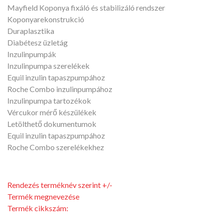
Mayfield Koponya fixáló és stabilizáló rendszer
Koponyarekonstrukció
Duraplasztika
Diabétesz üzletág
Inzulinpumpák
Inzulinpumpa szerelékek
Equil inzulin tapaszpumpához
Roche Combo inzulinpumpához
Inzulinpumpa tartozékok
Vércukor mérő készülékek
Letölthető dokumentumok
Equil inzulin tapaszpumpához
Roche Combo szerelékekhez
Rendezés terméknév szerint +/-
Termék megnevezése
Termék cikkszám: