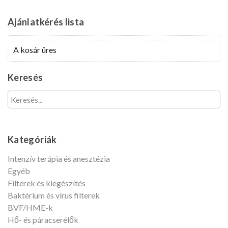
felhasználónevét?
Fiók
Ajánlatkérés
lista
létrehozása
A kosár üres
Keresés
Kategóriák
Intenzív terápia és anesztézia
Egyéb
Filterek és kiegészítés
Baktérium és vírus filterek
BVF/HME-k
Hő- és páracserélők