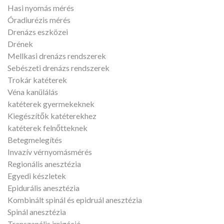
Hasi nyomás mérés
Óradiurézis mérés
Drenázs eszközei
Drének
Mellkasi drenázs rendszerek
Sebészeti drenázs rendszerek
Trokár katéterek
Véna kanülálás
katéterek gyermekeknek
Kiegészítők katéterekhez
katéterek felnőtteknek
Betegmelegítés
Invazív vérnyomásmérés
Regionális anesztézia
Egyedi készletek
Epidurális anesztézia
Kombinált spinál és epidruál anesztézia
Spinál anesztézia
Transzanális irrigáció