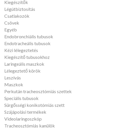
Kiegészítők
Légútbiztosítás
Csatlakozók
Csövek
Egyéb
Endobronchiális tubusok
Endotracheális tubusok
Kézi lélegeztetés
Kiegészítő tubusokhoz
Laringeális maszkok
Lélegeztető körök
Leszívás
Maszkok
Perkután tracheosztómiás szettek
Speciális tubusok
Sürgősségi konikotómiás szett
Szájápolási termékek
Videolaringoszkóp
Tracheosztómiás kanülök