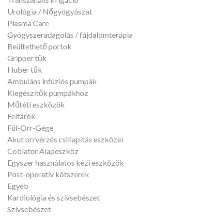
Urológia / Nőgyógyászat
Plasma Care
Gyógyszeradagolás / fájdalomterápia
Beültethető portok
Gripper tűk
Huber tűk
Ambuláns infúziós pumpák
Kiegészítők pumpákhoz
Műtéti eszközök
Feltárók
Fül-Orr-Gége
Akut orrvérzés csillapítás eszközei
Coblator Alapeszköz
Egyszer használatos kézi eszközök
Post-operatív kötszerek
Egyéb
Kardiológia és szívsebészet
Szívsebészet