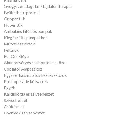
Gyógyszeradagolás / fájdalomterápia
Beültethető portok
Gripper tűk
Huber tűk
Ambuláns infúziós pumpák
Kiegészítők pumpákhoz
Műtéti eszközök
Feltárók
Fül-Orr-Gége
Akut orrvérzés csillapítás eszközei
Coblator Alapeszköz
Egyszer használatos kézi eszközök
Post-operatív kötszerek
Egyéb
Kardiológia és szívsebészet
Szívsebészet
Csőkészlet
Gyermek szívsebészet