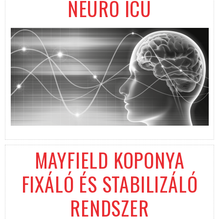
NEURO ICU
MAYFIELD KOPONYA
FIXÁLÓ ÉS STABILIZÁLÓ
RENDSZER