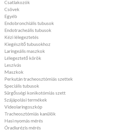
Csatlakozók
Csövek
Egyéb
Endobronchiális tubusok
Endotracheális tubusok
Kézi lélegeztetés
Kiegészítő tubusokhoz
Laringeális maszkok
Lélegeztető körök
Leszívás
Maszkok
Perkután tracheosztómiás szettek
Speciális tubusok
Sürgősségi konikotómiás szett
Szájápolási termékek
Videolaringoszkóp
Tracheosztómiás kanülök
Hasi nyomás mérés
Óradiurézis mérés