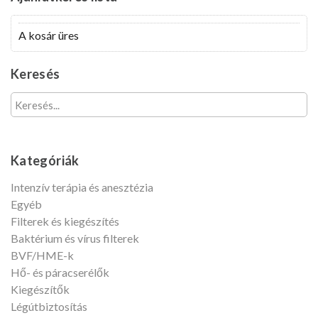
felhasználónevét?
Fiók
A kosár üres
létrehozása
Keresés
Kategóriák
Intenzív terápia és anesztézia
Egyéb
Filterek és kiegészítés
Baktérium és vírus filterek
BVF/HME-k
Hő- és páracserélők
Kiegészítők
Légútbiztosítás