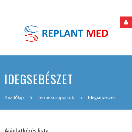
Felhasználónév
Jelszó
IDEGSEBÉSZET
Jegyezze
meg
Kezdőlap
Termékcsoportok
Idegsebészet
Elfelejtette
jelszavát?
Elfelejtette
Ajánlatkérés
lista