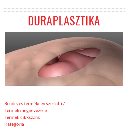
DURAPLASZTIKA
Rendezés terméknév szerint +/-
Termék megnevezése
Termék cikkszám:
Kategória