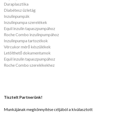
Duraplasztika
Diabétesz üzletág
Inzulinpumpák
Inzulinpumpa szerelékek
Equil inzulin tapaszpumpához
Roche Combo inzulinpumpához
Inzulinpumpa tartozékok
Vércukor mérő készülékek
Letölthető dokumentumok
Equil inzulin tapaszpumpához
Roche Combo szerelékekhez
Tisztelt Partnerünk!
Munkájának megkönnyítése céljából a kiválasztott