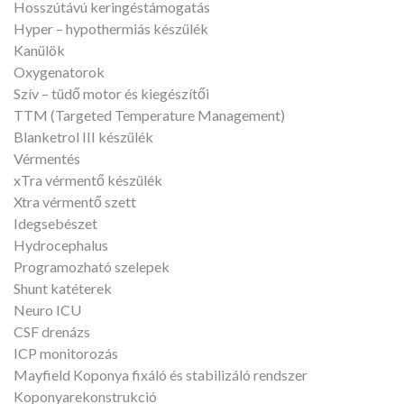
Hosszútávú keringéstámogatás
Hyper – hypothermiás készülék
Kanülök
Oxygenatorok
Szív – tüdő motor és kiegészítői
TTM (Targeted Temperature Management)
Blanketrol III készülék
Vérmentés
xTra vérmentő készülék
Xtra vérmentő szett
Idegsebészet
Hydrocephalus
Programozható szelepek
Shunt katéterek
Neuro ICU
CSF drenázs
ICP monitorozás
Mayfield Koponya fixáló és stabilizáló rendszer
Koponyarekonstrukció