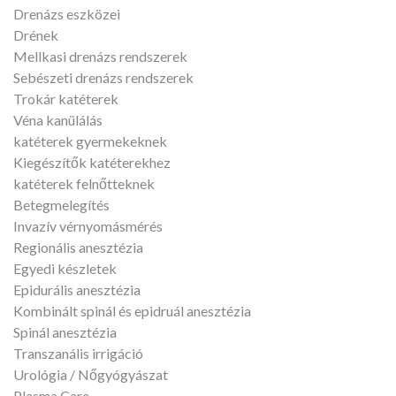
Drenázs eszközei
Drének
Mellkasi drenázs rendszerek
Sebészeti drenázs rendszerek
Trokár katéterek
Véna kanülálás
katéterek gyermekeknek
Kiegészítők katéterekhez
katéterek felnőtteknek
Betegmelegítés
Invazív vérnyomásmérés
Regionális anesztézia
Egyedi készletek
Epidurális anesztézia
Kombinált spinál és epidruál anesztézia
Spinál anesztézia
Transzanális irrigáció
Urológia / Nőgyógyászat
Plasma Care